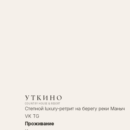
от 2 100 рублей
→
от 750 рублей
→
от 1100 рублей
→
от 1 100 рублей
УТКИНО
→
COUNTRY HOUSE & RESORT
Степной luxury-ретрит на берегу реки Маныч
VK
TG
Проживание