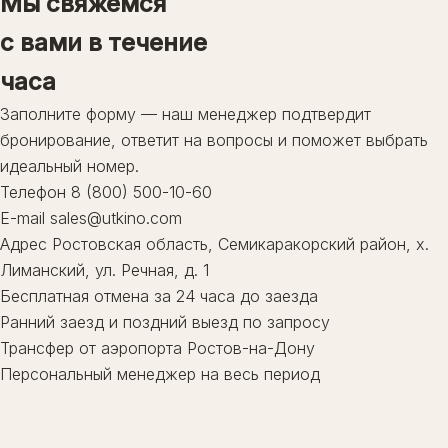
Мы свяжемся
Гастрономия
Делюкс
с вами в течение
Локации
ЗАБРОНИРОВАТЬ
Банный комплекс
часа
Активности
Заполните форму — наш менеджер подтвердит
8 (800) 500-10-60
Ростовская область, Семикаракорский район,
бронирование, ответит на вопросы и поможет выбрать
х. Лиманский, ул. Речная, д. 1
идеальный номер.
Телефон
8 (800) 500-10-60
E-mail
sales@utkino.com
Адрес
Ростовская область, Семикаракорский район, х.
Лиманский, ул. Речная, д. 1
Бесплатная отмена за 24 часа до заезда
Ранний заезд и поздний выезд по запросу
Трансфер от аэропорта Ростов-на-Дону
Персональный менеджер на весь период