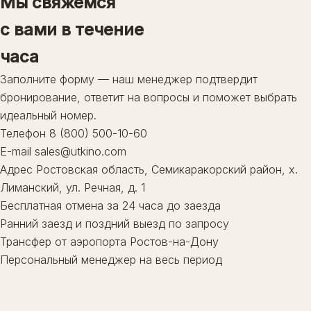
Мы свяжемся
Гастрономия
Делюкс
с вами в течение
Локации
ЗАБРОНИРОВАТЬ
Банный комплекс
часа
Активности
Заполните форму — наш менеджер подтвердит
8 (800) 500-10-60
Ростовская область, Семикаракорский район,
бронирование, ответит на вопросы и поможет выбрать
х. Лиманский, ул. Речная, д. 1
идеальный номер.
Телефон
8 (800) 500-10-60
E-mail
sales@utkino.com
Адрес
Ростовская область, Семикаракорский район, х.
Лиманский, ул. Речная, д. 1
Бесплатная отмена за 24 часа до заезда
Ранний заезд и поздний выезд по запросу
Трансфер от аэропорта Ростов-на-Дону
Персональный менеджер на весь период