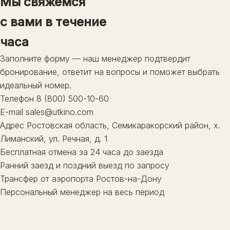
Мы свяжемся
Гастрономия
Делюкс
с вами в течение
Локации
ЗАБРОНИРОВАТЬ
Банный комплекс
часа
Активности
Заполните форму — наш менеджер подтвердит
8 (800) 500-10-60
Ростовская область, Семикаракорский район,
бронирование, ответит на вопросы и поможет выбрать
х. Лиманский, ул. Речная, д. 1
идеальный номер.
Телефон
8 (800) 500-10-60
E-mail
sales@utkino.com
Адрес
Ростовская область, Семикаракорский район, х.
Лиманский, ул. Речная, д. 1
Бесплатная отмена за 24 часа до заезда
Ранний заезд и поздний выезд по запросу
Трансфер от аэропорта Ростов-на-Дону
Персональный менеджер на весь период