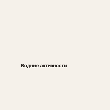
от 5 000 рублей
→
от 26 000 рублей
→
от 1000 рублей
Водные активности
→
от 31 000 рублей
→