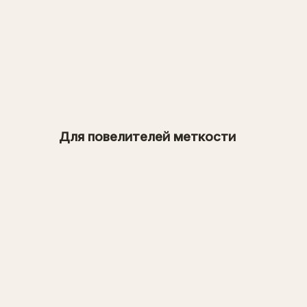
от 900 рублей
→
от 1 600 рублей
Для повелителей меткости
→
от 3 600 рублей
→