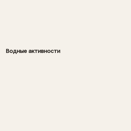
от 26 000 рублей
→
от 1000 рублей
Водные активности
→
от 31 000 рублей
→