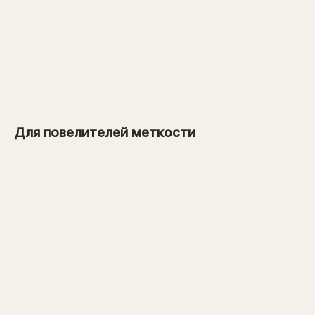
от 900 рублей
→
от 1 600 рублей
Для повелителей меткости
→
от 3 600 рублей
→