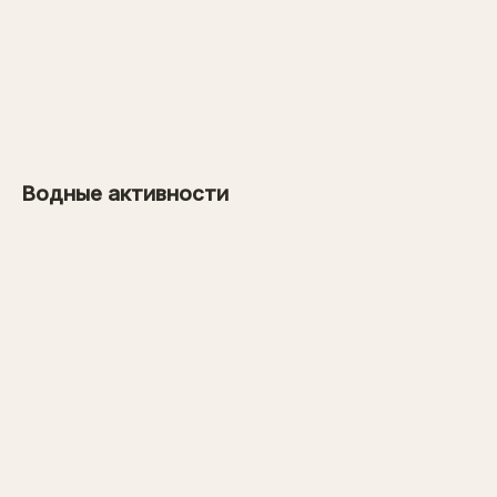
от 26 000 рублей
→
от 1000 рублей
Водные активности
→
от 31 000 рублей
→