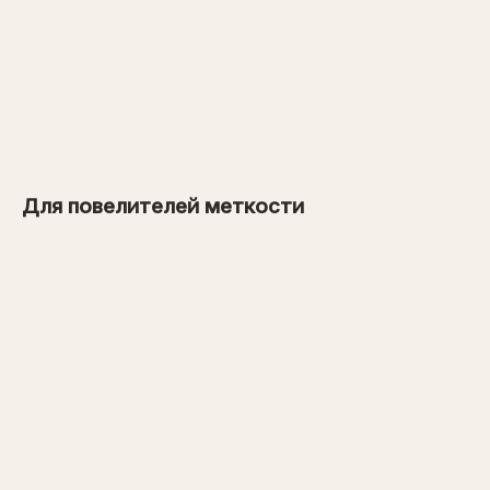
от 900 рублей
→
от 1 600 рублей
Для повелителей меткости
→
от 3 600 рублей
→