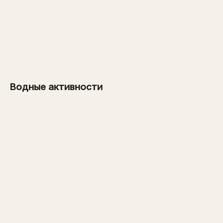
от 26 000 рублей
→
от 1000 рублей
Водные активности
→
от 31 000 рублей
→