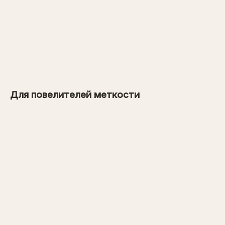
от 900 рублей
→
от 1 600 рублей
Для повелителей меткости
→
от 3 600 рублей
→